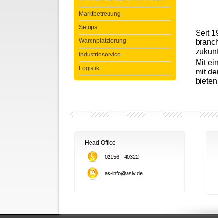
Marktbetreuung
Setups
Seit 1
Warenplatzierung
branch
zukunf
Industrieservice
Mit ei
Logistik
mit de
bieten
Head Office
02156 - 40322
as-info@asiv.de