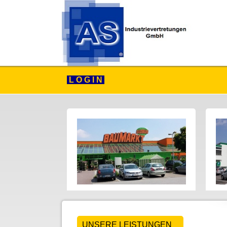
L O G I N
UNSERE LEISTUNGEN